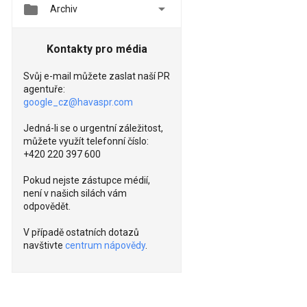


Archiv
Kontakty pro média
Svůj e-mail můžete zaslat naší PR
agentuře:
google_cz@havaspr.com
Jedná-li se o urgentní záležitost,
můžete využít telefonní číslo:
+420 220 397 600
Pokud nejste zástupce médií,
není v našich silách vám
odpovědět.
V případě ostatních dotazů
navštivte
centrum nápovědy
.