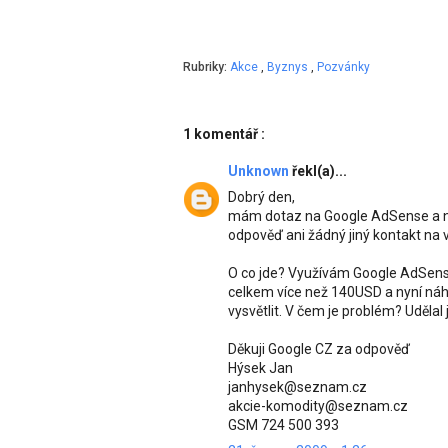
Rubriky:
Akce
,
Byznys
,
Pozvánky
1 komentář :
Unknown
řekl(a)...
Dobrý den,
mám dotaz na Google AdSense a ne
odpověď ani žádný jiný kontakt na v
O co jde? Využívám Google AdSense
celkem více než 140USD a nyní náhl
vysvětlit. V čem je problém? Uděla
Děkuji Google CZ za odpověď
Hýsek Jan
janhysek@seznam.cz
akcie-komodity@seznam.cz
GSM 724 500 393