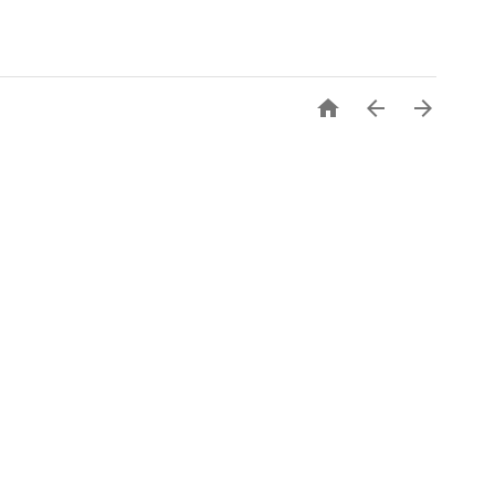


