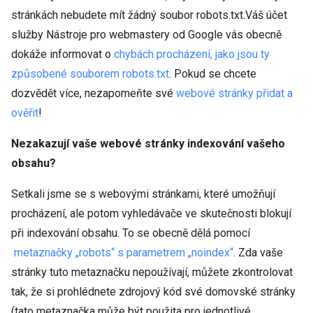
stránkách nebudete mít žádný soubor robots.txt.Váš účet
služby Nástroje pro webmastery od Google vás obecně
dokáže informovat o
chybách procházení, jako jsou ty
způsobené souborem robots.txt
. Pokud se chcete
dozvědět více, nezapomeňte své
webové stránky přidat a
ověřit
!
Nezakazují vaše webové stránky indexování vašeho
obsahu?
Setkali jsme se s webovými stránkami, které umožňují
procházení, ale potom vyhledávače ve skutečnosti blokují
při indexování obsahu. To se obecně dělá pomocí
metaznačky „robots“ s parametrem „noindex“
. Zda vaše
stránky tuto metaznačku nepoužívají, můžete zkontrolovat
tak, že si prohlédnete zdrojový kód své domovské stránky
(tato metaznačka může být použita pro jednotlivé