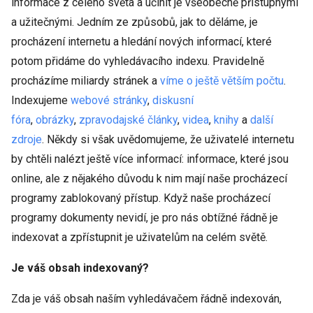
informace z celého světa a učinit je všeobecně přístupnými
a užitečnými. Jedním ze způsobů, jak to děláme, je
procházení internetu a hledání nových informací, které
potom přidáme do vyhledávacího indexu. Pravidelně
procházíme miliardy stránek a
víme o ještě větším počtu
.
Indexujeme
webové stránky
,
diskusní
fóra
,
obrázky
,
zpravodajské články
,
videa
,
knihy
a
další
zdroje
. Někdy si však uvědomujeme, že uživatelé internetu
by chtěli nalézt ještě více informací: informace, které jsou
online, ale z nějakého důvodu k nim mají naše procházecí
programy zablokovaný přístup. Když naše procházecí
programy dokumenty nevidí, je pro nás obtížné řádně je
indexovat a zpřístupnit je uživatelům na celém světě.
Je váš obsah indexovaný?
Zda je váš obsah naším vyhledávačem řádně indexován,