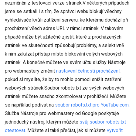
nezměněn z testovací verze stránek.V některých případech
jsme se setkali i s tím, že správci webu blokují všechny
vyhledávače kvůli zatížení serveru, ke kterému dochází při
procházení všech adres URL v rámci stránek. V takovém
případě může být užitečné zjistit, které z procházených
stránek ve skutečnosti způsobují problémy, a selektivně
k nim zakázat přístup místo blokování celých webových
stránek. A konečně můžete ve svém účtu služby Nástroje
pro webmastery změnit
nastavení četnosti procházení
,
pokud si myslíte, že by to mohlo pomoci snížit zatížení
webových stránek.Soubor robots.txt ze svých webových
stránek můžete snadno zkontrolovat v prohlížeči. Můžete
se například podívat na
soubor robots.txt pro YouTube.com
.
Služba Nástroje pro webmastery od Google poskytuje
jednoduchý nástroj, kterým můžete
svůj soubor robots.txt
otestovat
. Můžete si také přečíst, jak si můžete
vytvořit