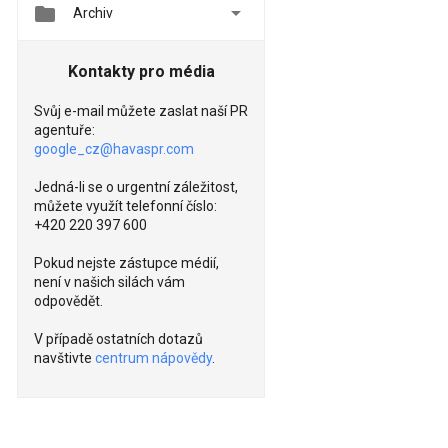


Archiv
Kontakty pro média
Svůj e-mail můžete zaslat naší PR
agentuře:
google_cz@havaspr.com
Jedná-li se o urgentní záležitost,
můžete využít telefonní číslo:
+420 220 397 600
Pokud nejste zástupce médií,
není v našich silách vám
odpovědět.
V případě ostatních dotazů
navštivte
centrum nápovědy
.