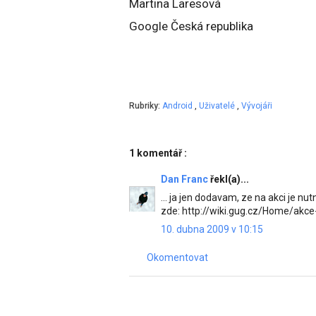
Martina Laresová
Google Česká republika
Rubriky:
Android
,
Uživatelé
,
Vývojáři
1 komentář :
Dan Franc
řekl(a)...
... ja jen dodavam, ze na akci je n
zde: http://wiki.gug.cz/Home/akc
10. dubna 2009 v 10:15
Okomentovat