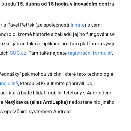
ve středu
15. dubna od 18 hodin
,
v inovačním centru
r a Pavel Petřek (ze společnosti
Inmite
) s vámi
ndroid: kromě historie a základů jejího fungování se
zku, jak se takové aplikace pro tuto platformu vyvíjí.
nkách
GUG.cz
. Tam také najdete
registrační formulář
,
řednášky" pak mohou všichni, které tato technologie
ine dílně
, kterou GUG a Inmite připravili. Její
kaci, která bude hlídat mobilní telefony s Androidem
ace
Netýkavka (alias AntiLapka)
nedostane nic jiného
1 s operačním systémem Android.