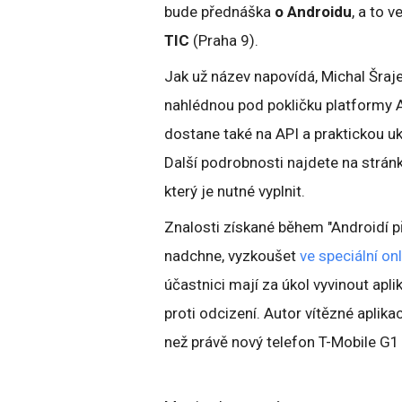
bude přednáška
o Androidu
, a to 
TIC
(Praha 9).
Jak už název napovídá, Michal Šraje
nahlédnou pod pokličku platformy A
dostane také na API a praktickou uká
Další podrobnosti najdete na strá
který je nutné vyplnit.
Znalosti získané během "Androidí p
nadchne, vyzkoušet
ve speciální onl
účastnici mají za úkol vyvinout apli
proti odcizení. Autor vítězné aplik
než právě nový telefon T-Mobile G