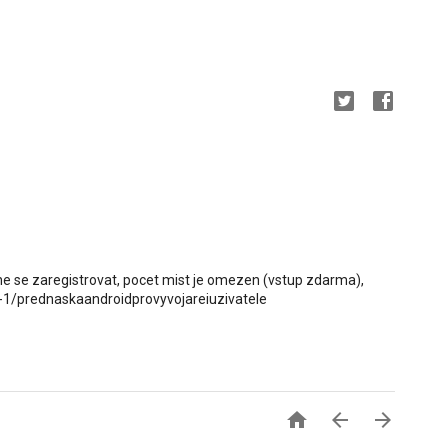
utne se zaregistrovat, pocet mist je omezen (vstup zdarma),
e-1/prednaskaandroidprovyvojareiuzivatele


