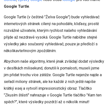
Google Turtle
.
Google Turtle (v češtině "Želva Google") bude vyhledávač
internetových stránek cílený na pohodáře, kliďasy, prostě
rozvážné uživatele, kterým rychlost našeho vyhledávání
přijde až nezdravě vysoká. Google Turtle nabídne stejné
výsledky jako současný vyhledávač, pouze je předloží s
několikavteřinovým zpožděním.
Abychom naše algoritmy, které jinak zvládají dodat výsledky
v desítkách milisekund, donutili k pomalosti, museli jsme
jim přidat trochu více zátěže. Google Turtle nejenže najde a
seřadí miliony stránek, ale ke každé z nich ještě napíše
krátký esej a vytvoří impresionistický obraz. Tlačítko
"Zkusím štěstí" nahrazuje v Google Turtle tlačítko "Kam ten
spěch?", které výsledky pozdrží až o několik minut!