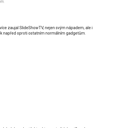
em.
íce zaujal SlideShowTV, nejen svým nápadem, ale i
krok napřed oproti ostatním normálním gadgetům.