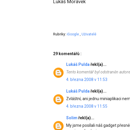
Lukáš Morávek
Rubriky:
iGoogle
,
Uživatelé
29 komentářů :
Lukáš Pulda
řekl(a)...
Tento komentář byl odstraněn autor
4. března 2008 v 11:53
Lukáš Pulda
řekl(a)...
Zvláštní, ani jednu miniaplikaci nemů
4. března 2008 v 11:55
Solim
řekl(a)...
My jsme posílali náš gadget přesně