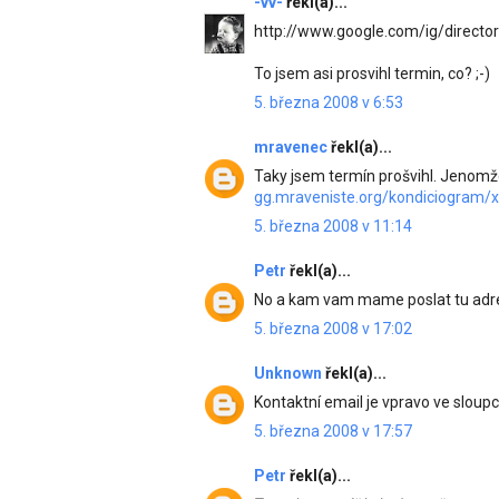
-vv-
řekl(a)...
http://www.google.com/ig/directo
To jsem asi prosvihl termin, co? ;-)
5. března 2008 v 6:53
mravenec
řekl(a)...
Taky jsem termín prošvihl. Jenomž
gg.mraveniste.org/kondiciogram/
5. března 2008 v 11:14
Petr
řekl(a)...
No a kam vam mame poslat tu adr
5. března 2008 v 17:02
Unknown
řekl(a)...
Kontaktní email je vpravo ve sloupci
5. března 2008 v 17:57
Petr
řekl(a)...