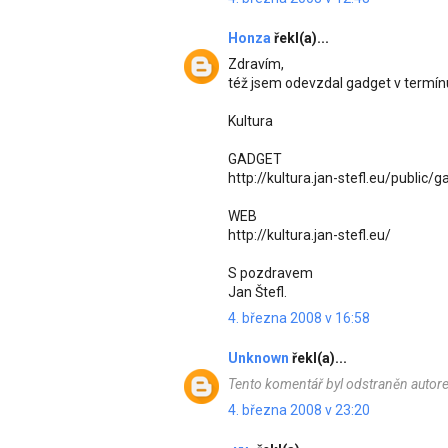
Honza
řekl(a)...
Zdravím,
též jsem odevzdal gadget v termínu
Kultura
GADGET
http://kultura.jan-stefl.eu/public/
WEB
http://kultura.jan-stefl.eu/
S pozdravem
Jan Štefl.
4. března 2008 v 16:58
Unknown
řekl(a)...
Tento komentář byl odstraněn autor
4. března 2008 v 23:20