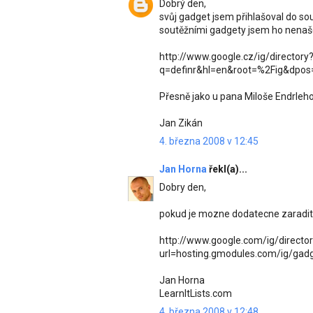
Dobrý den,
svůj gadget jsem přihlašoval do s
soutěžními gadgety jsem ho nenaše
http://www.google.cz/ig/directory
q=definr&hl=en&root=%2Fig&dpos=
Přesně jako u pana Miloše Endrleho 
Jan Zikán
4. března 2008 v 12:45
Jan Horna
řekl(a)...
Dobry den,
pokud je mozne dodatecne zaradit i
http://www.google.com/ig/directo
url=hosting.gmodules.com/ig/gadg
Jan Horna
LearnItLists.com
4. března 2008 v 12:48