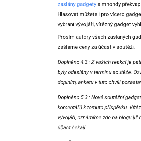
zaslány gadgety
s mnohdy překvapi
Hlasovat můžete i pro vícero gadg
vybraní vývojáři, vítězný gadget vy
Prosím autory všech zaslaných gad
zašleme ceny za účast v soutěži.
Doplněno 4.3.: Z vašich reakcí je pa
byly odeslány v termínu soutěže. Oz
doplním, anketu v tuto chvíli pozast
Doplněno 5.3.: Nové soutěžní gadge
komentářů k tomuto příspěvku. Vítě
vývojáři, oznámíme zde na blogu již 
účast čekají.