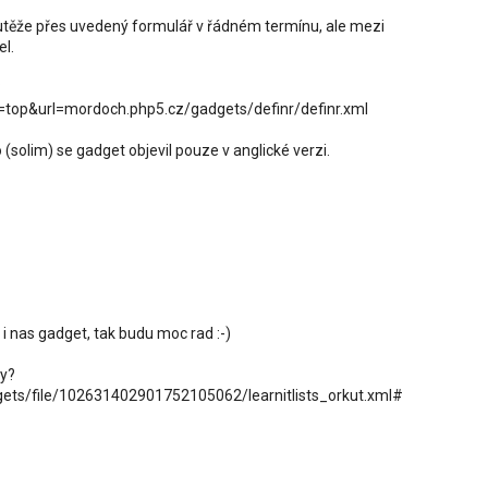
outěže přes uvedený formulář v řádném termínu, ale mezi
l.
?
top&url=mordoch.php5.cz/gadgets/definr/definr.xml
(solim) se gadget objevil pouze v anglické verzi.
 nas gadget, tak budu moc rad :-)
ry?
ets/file/102631402901752105062/learnitlists_orkut.xml#