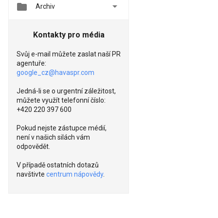


Archiv
Kontakty pro média
Svůj e-mail můžete zaslat naší PR
agentuře:
google_cz@havaspr.com
Jedná-li se o urgentní záležitost,
můžete využít telefonní číslo:
+420 220 397 600
Pokud nejste zástupce médií,
není v našich silách vám
odpovědět.
V případě ostatních dotazů
navštivte
centrum nápovědy
.