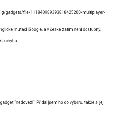
ig/gadgets/file/111840989393818425200/multiplayer-
anglické mutaci iGoogle, a v české zatím není dostupný.
kla chyba.
adget "nedovezl". Přidal jsem ho do výběru, takže si jej