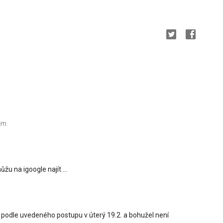
em.
žu na igoogle najít ...
 podle uvedeného postupu v úterý 19.2. a bohužel není