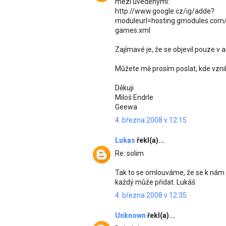
mezi uvedenými:
http://www.google.cz/ig/adde?
moduleurl=hosting.gmodules.com/
games.xml
Zajímavé je, že se objevil pouze v 
Můžete mě prosím poslat, kde vzni
Děkuji
Miloš Endrle
Geewa
4. března 2008 v 12:15
Lukas
řekl(a)...
Re: solim
Tak to se omlouváme, že se k nám g
každý může přidat. Lukáš
4. března 2008 v 12:35
Unknown
řekl(a)...