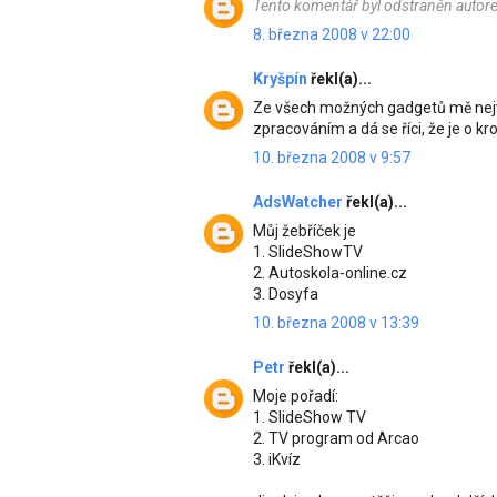
Tento komentář byl odstraněn autor
8. března 2008 v 22:00
Kryšpín
řekl(a)...
Ze všech možných gadgetů mě nejv
zpracováním a dá se říci, že je o 
10. března 2008 v 9:57
AdsWatcher
řekl(a)...
Můj žebříček je
1. SlideShowTV
2. Autoskola-online.cz
3. Dosyfa
10. března 2008 v 13:39
Petr
řekl(a)...
Moje pořadí:
1. SlideShow TV
2. TV program od Arcao
3. iKvíz