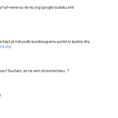
ry?url=www.su-do-ku.org/google/sudoku.xml
e když já měl podle kondiciogramu pořád ty špatný dny.
xml.php
esu? Doufam, ze ne sem do komentaru...?
.