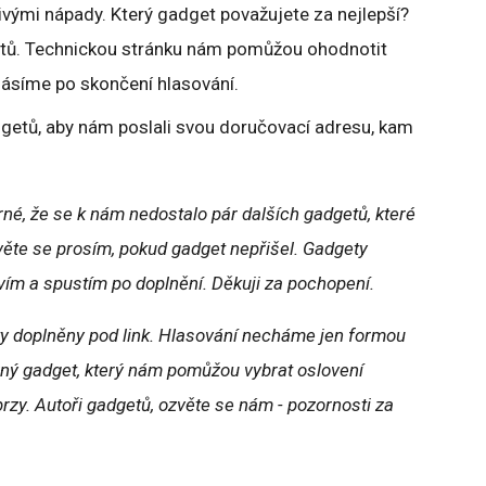
vými nápady. Který gadget považujete za nejlepší?
etů. Technickou stránku nám pomůžou ohodnotit
hlásíme po skončení hlasování.
getů, aby nám poslali svou doručovací adresu, kam
trné, že se k nám nedostalo pár dalších gadgetů, které
věte se prosím, pokud gadget nepřišel. Gadgety
avím a spustím po doplnění. Děkuji za pochopení.
ty doplněny pod link. Hlasování necháme jen formou
zný gadget, který nám pomůžou vybrat oslovení
brzy. Autoři gadgetů, ozvěte se nám - pozornosti za