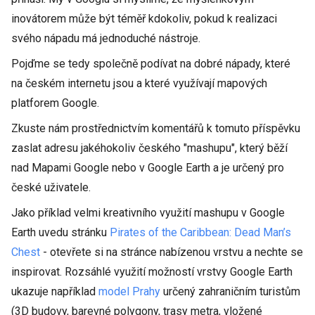
inovátorem může být téměř kdokoliv, pokud k realizaci
svého nápadu má jednoduché nástroje.
Pojďme se tedy společně podívat na dobré nápady, které
na českém internetu jsou a které využívají mapových
platforem Google.
Zkuste nám prostřednictvím komentářů k tomuto příspěvku
zaslat adresu jakéhokoliv českého "mashupu", který běží
nad Mapami Google nebo v Google Earth a je určený pro
české uživatele.
Jako příklad velmi kreativního využití mashupu v Google
Earth uvedu stránku
Pirates of the Caribbean: Dead Man’s
Chest
- otevřete si na stránce nabízenou vrstvu a nechte se
inspirovat. Rozsáhlé využití možností vrstvy Google Earth
ukazuje například
model Prahy
určený zahraničním turistům
(3D budovy, barevné polygony, trasy metra, vložené