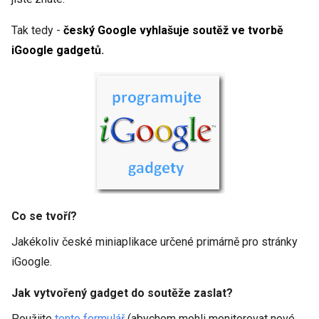
Tak tedy -
český Google vyhlašuje soutěž ve tvorbě
iGoogle gadgetů
.
Co se tvoří?
Jakékoliv české miniaplikace určené primárně pro stránky
iGoogle.
Jak vytvořený gadget do soutěže
zaslat
?
Použijte
tento formulář
(abychom mohli monitorovat nové