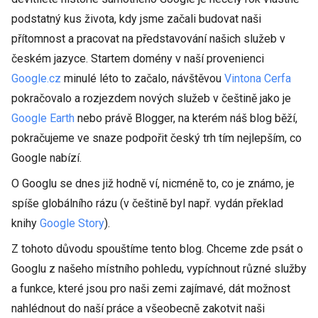
podstatný kus života, kdy jsme začali budovat naši
přítomnost a pracovat na představování našich služeb v
českém jazyce. Startem domény v naší provenienci
Google.cz
minulé léto to začalo, návštěvou
Vintona Cerfa
pokračovalo a rozjezdem nových služeb v češtině jako je
Google Earth
nebo právě Blogger, na kterém náš blog běží,
pokračujeme ve snaze podpořit český trh tím nejlepším, co
Google nabízí.
O Googlu se dnes již hodně ví, nicméně to, co je známo, je
spíše globálního rázu (v češtině byl např. vydán překlad
knihy
Google Story
).
Z tohoto důvodu spouštíme tento blog. Chceme zde psát o
Googlu z našeho místního pohledu, vypíchnout různé služby
a funkce, které jsou pro naši zemi zajímavé, dát možnost
nahlédnout do naší práce a všeobecně zakotvit naši