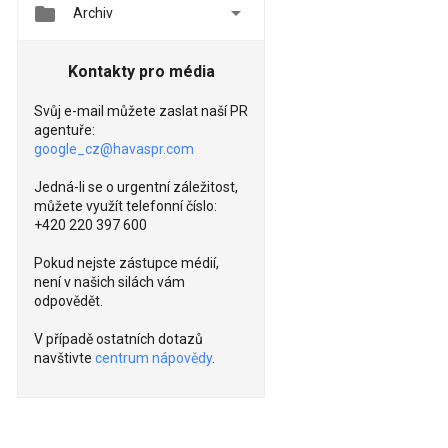


Archiv
Kontakty pro média
Svůj e-mail můžete zaslat naší PR
agentuře:
google_cz@havaspr.com
Jedná-li se o urgentní záležitost,
můžete využít telefonní číslo:
+420 220 397 600
Pokud nejste zástupce médií,
není v našich silách vám
odpovědět.
V případě ostatních dotazů
navštivte
centrum nápovědy
.