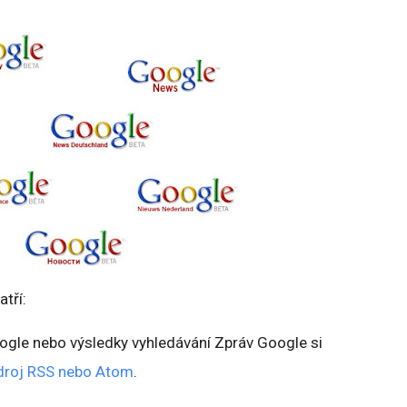
tří:
gle nebo výsledky vyhledávání Zpráv Google si
droj RSS nebo Atom
.