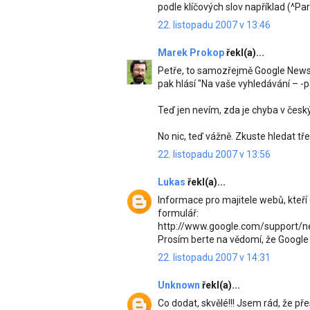
podle klíčových slov například (^
22. listopadu 2007 v 13:46
Marek Prokop
řekl(a)...
Petře, to samozřejmě Google News u
pak hlásí "Na vaše vyhledávání – -
Teď jen nevím, zda je chyba v čes
No nic, teď vážně. Zkuste hledat tř
22. listopadu 2007 v 13:56
Lukas
řekl(a)...
Informace pro majitele webů, kteří 
formulář:
http://www.google.com/support/n
Prosím berte na vědomí, že Google
22. listopadu 2007 v 14:31
Unknown
řekl(a)...
Co dodat, skvělé!!! Jsem rád, že p