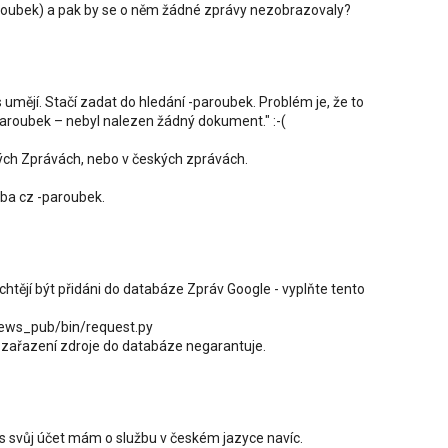
Paroubek) a pak by se o něm žádné zprávy nezobrazovaly?
mějí. Stačí zadat do hledání -paroubek. Problém je, že to
paroubek – nebyl nalezen žádný dokument." :-(
kých Zprávách, nebo v českých zprávách.
eba cz -paroubek.
chtějí být přidáni do databáze Zpráv Google - vyplňte tento
ews_pub/bin/request.py
 zařazení zdroje do databáze negarantuje.
řes svůj účet mám o službu v českém jazyce navíc.