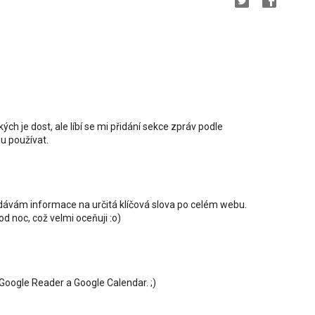
ých je dost, ale líbí se mi přidání sekce zpráv podle
du používat.
ledávám informace na určitá klíčová slova po celém webu.
od noc, což velmi oceňuji :o)
 Google Reader a Google Calendar. ;)