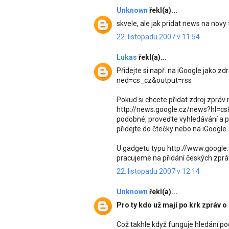
Unknown
řekl(a)...
skvele, ale jak pridat news na novy
22. listopadu 2007 v 11:54
Lukas
řekl(a)...
Přidejte si např. na iGoogle jako z
ned=cs_cz&output=rss
Pokud si chcete přidat zdroj zpráv n
http://news.google.cz/news?hl=c
podobné, proveďte vyhledávání a pa
přidejte do čtečky nebo na iGoogle.
U gadgetu typu http://www.google
pracujeme na přidání českých zpráv
22. listopadu 2007 v 12:14
Unknown
řekl(a)...
Pro ty kdo už mají po krk zpráv 
Což takhle když funguje hledání podl