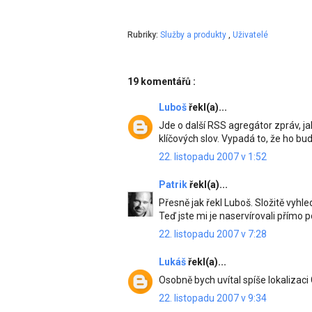
Rubriky:
Služby a produkty
,
Uživatelé
19 komentářů :
Luboš
řekl(a)...
Jde o další RSS agregátor zpráv, jak
klíčových slov. Vypadá to, že ho bu
22. listopadu 2007 v 1:52
Patrik
řekl(a)...
Přesně jak řekl Luboš. Složitě vyh
Teď jste mi je naservírovali přímo p
22. listopadu 2007 v 7:28
Lukáš
řekl(a)...
Osobně bych uvítal spíše lokalizaci
22. listopadu 2007 v 9:34