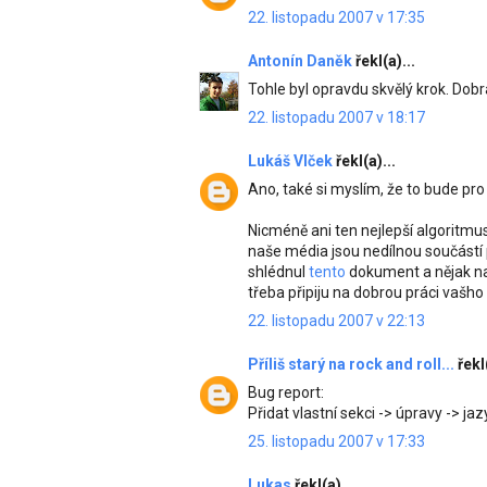
22. listopadu 2007 v 17:35
Antonín Daněk
řekl(a)...
Tohle byl opravdu skvělý krok. Dobr
22. listopadu 2007 v 18:17
Lukáš Vlček
řekl(a)...
Ano, také si myslím, že to bude pro
Nicméně ani ten nejlepší algoritmus
naše média jsou nedílnou součástí po
shlédnul
tento
dokument a nějak na 
třeba připiju na dobrou práci vašho
22. listopadu 2007 v 22:13
Příliš starý na rock and roll...
řekl
Bug report:
Přidat vlastní sekci -> úpravy -> jaz
25. listopadu 2007 v 17:33
Lukas
řekl(a)...