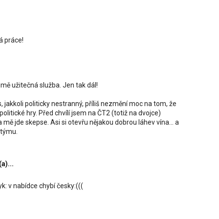
á práce!
 mě užitečná služba. Jen tak dál!
, jakkoli politicky nestranný, příliš nezmění moc na tom, že
litické hry. Před chvílí jsem na ČT2 (totiž na dvojce)
mě jde skepse. Asi si otevřu nějakou dobrou láhev vína... a
 týmu.
(a)...
yk: v nabídce chybí česky:(((