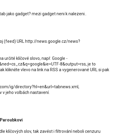
 tab jako gadget? mezi gadget neni k nalezeni..
droj (feed) URL http://news.google.cz/news?
a určité klíčové slovo, např. Google -
s&ned=cs_cz&q=google&ie=UTF-8&output=rss, je to
k klikněte vlevo na link na RSS a vygenerované URL si pak
.com/ig/directory?hl=en&url=tabnews.xml,
 v jeho volbách nastavení.
o Paroubkovi
e klíčových slov, tak zavést i filtrování neboli cenzuru